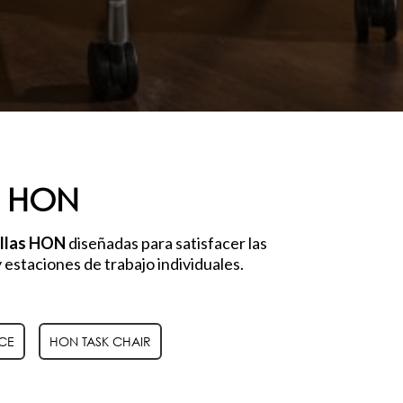
A HON
illas HON
diseñadas para satisfacer las
 estaciones de trabajo individuales.
CE
HON TASK CHAIR