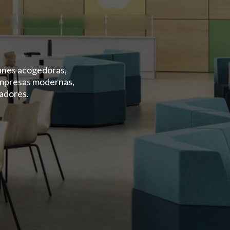
unes acogedoras,
empresas modernas,
radores.